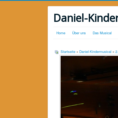
Daniel-Kinde
Home
Über uns
Das Musical
Startseite
»
Daniel-Kindermusical
»
2