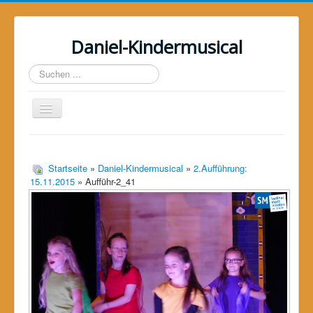
Daniel-Kindermusical
Suchen
...
Toggle
Navigation
Home
Über uns
Startseite
»
Daniel-Kindermusical
»
2.Aufführung:
15.11.2015
» Aufführ-2_41
Das Musical
Das Projekt
Galerie
Unterstützer
Kontakt