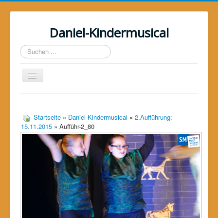
Daniel-Kindermusical
Suchen
...
Toggle
Navigation
Home
Über uns
Startseite
»
Daniel-Kindermusical
»
2.Aufführung:
15.11.2015
» Aufführ-2_80
Das Musical
Das Projekt
Galerie
Unterstützer
Kontakt