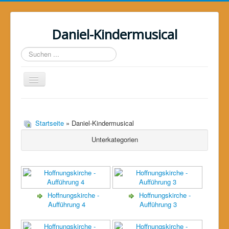
Daniel-Kindermusical
Suchen
...
Toggle
Navigation
Home
Über uns
Startseite
» Daniel-Kindermusical
Unterkategorien
Das Musical
Das Projekt
Galerie
Unterstützer
Hoffnungskirche -
Hoffnungskirche -
Aufführung 4
Aufführung 3
Kontakt