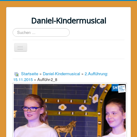
Daniel-Kindermusical
Suchen
...
Toggle
Navigation
Home
Über uns
Startseite
»
Daniel-Kindermusical
»
2.Aufführung:
15.11.2015
» Aufführ-2_8
Das Musical
Das Projekt
Galerie
Unterstützer
Kontakt