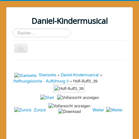
Daniel-Kindermusical
Suchen
...
Toggle
Navigation
Home
Über uns
Startseite
»
Daniel-Kindermusical
»
Hoffnungskirche - Aufführung 3
» Hoff-Auff3_39
Das Musical
Das Projekt
Galerie
Zurück
Weiter
Unterstützer
Kontakt