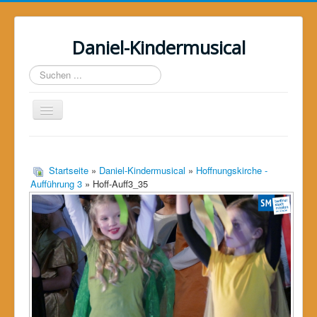
Daniel-Kindermusical
Suchen
...
Toggle
Navigation
Home
Über uns
Startseite
»
Daniel-Kindermusical
»
Hoffnungskirche -
Aufführung 3
» Hoff-Auff3_35
Das Musical
Das Projekt
Galerie
Unterstützer
Kontakt