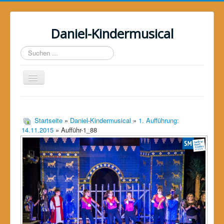
Daniel-Kindermusical
Suchen
...
Toggle
Navigation
Home
Über uns
Startseite
»
Daniel-Kindermusical
»
1. Aufführung:
14.11.2015
» Aufführ-1_88
Das Musical
Das Projekt
Galerie
Unterstützer
Kontakt