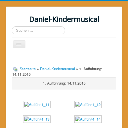
Daniel-Kindermusical
Suchen
...
Toggle
Navigation
Home
Über uns
Startseite
»
Daniel-Kindermusical
» 1. Aufführung:
14.11.2015
Das Musical
1. Aufführung: 14.11.2015
Das Projekt
Galerie
Unterstützer
Kontakt