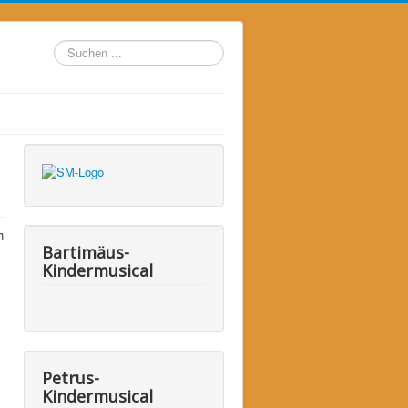
Suchen
...
h
Bartimäus-
Kindermusical
Petrus-
Kindermusical