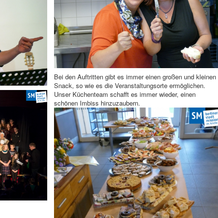
Bei den Auftritten gibt es immer einen großen und kleinen
Snack, so wie es die Veranstaltungsorte ermöglichen.
Unser Küchenteam schafft es immer wieder, einen
schönen Imbiss hinzuzaubern.